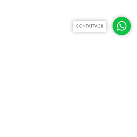
CONTATTACI!
NICOGEN S.R.L.
VIA GIUSEPPE BASILE 30/32 - 00166 ROMA
06 61568207 - 06 61568448