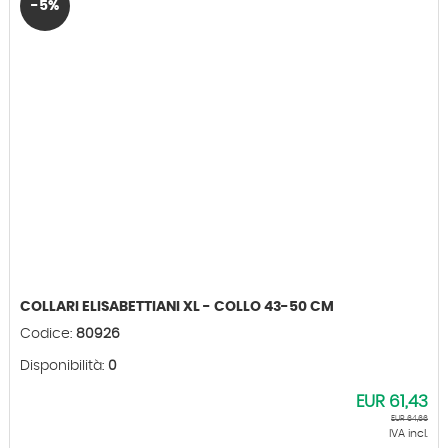
-5%
COLLARI ELISABETTIANI XL - COLLO 43-50 CM
Codice:
80926
Disponibilità:
0
EUR
61,43
EUR
64,66
IVA incl.