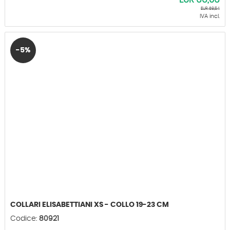
EUR
66,06
EUR
69,54
IVA incl.
-5%
COLLARI ELISABETTIANI XS - COLLO 19-23 CM
Codice:
80921