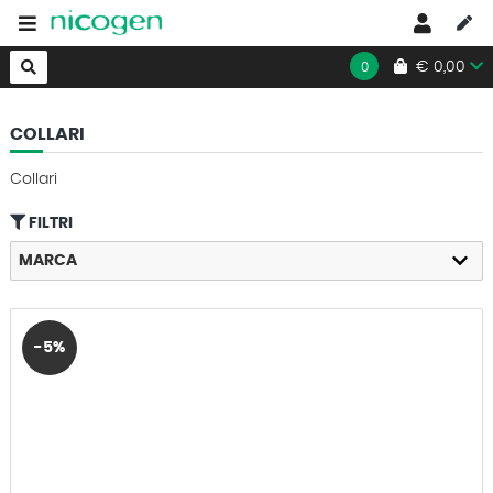
HOME
»
VETERINARIA
»
COLLARI
€ 0,00
0
COLLARI
Collari
FILTRI
MARCA
-5%