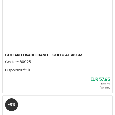
COLLARI ELISABETTIANI L - COLLO 41-48 CM
Codice:
80925
Disponibilità:
0
EUR
57,95
EUR
61,00
IVA incl.
-5%