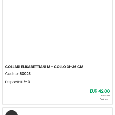
COLLARI ELISABETTIANI M - COLLO 31-36 CM
Codice:
80923
Disponibilità:
0
EUR
42,88
EUR
45,14
IVA incl.