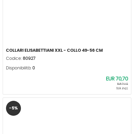
COLLARI ELISABETTIANI XXL - COLLO 49-56 CM
Codice:
80927
Disponibilità:
0
EUR
70,70
EUR
74,42
IVA incl.
-5%