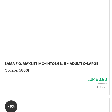
LAMA F.O. MAXLITE MC-INTOSH N. 5 - ADULTI X-LARGE
Codice:
58061
EUR
86,93
EUR
91,50
IVA incl.
-5%