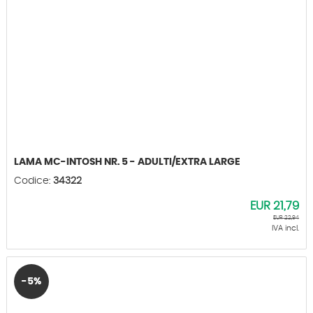
LAMA MC-INTOSH NR. 5 - ADULTI/EXTRA LARGE
Codice:
34322
EUR
21,79
EUR
22,94
IVA incl.
-5%