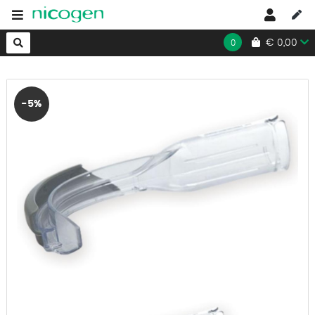
HOME
»
EMERGENZA E MEDICAZIONE
»
VIDEOLARINGOSCOPI
€ 0,00
0
-5%