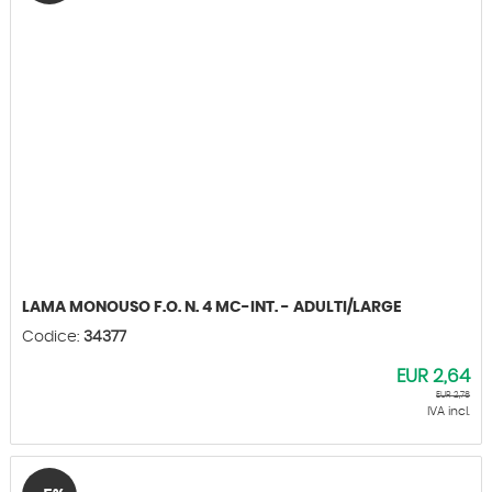
LAMA MONOUSO F.O. N. 4 MC-INT. - ADULTI/LARGE
Codice:
34377
EUR
2,64
EUR
2,78
IVA incl.