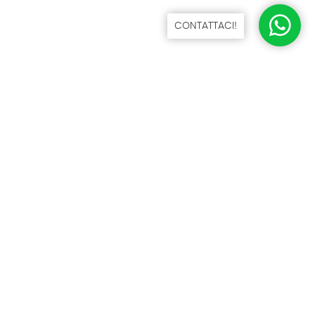
CONTATTACI!
NICOGEN S.R.L.
VIA GIUSEPPE BASILE 30/32 - 00166 ROMA
06 61568207 - 06 61568448