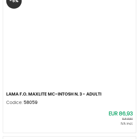
-5%
LAMA F.O. MAXLITE MC-INTOSH N. 3 - ADULTI
Codice:
58059
EUR
86,93
EUR
91,50
IVA incl.