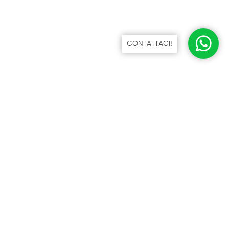
CONTATTACI!
NICOGEN S.R.L.
VIA GIUSEPPE BASILE 30/32 - 00166 ROMA
06 61568207 - 06 61568448